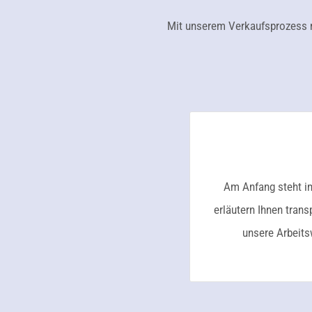
Mit unserem Verkaufsprozess m
Am Anfang steht im
erläutern Ihnen tran
unsere Arbeits