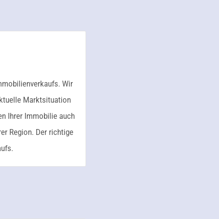
Immobilienverkaufs. Wir
ktuelle Marktsituation
n Ihrer Immobilie auch
er Region. Der richtige
ufs.