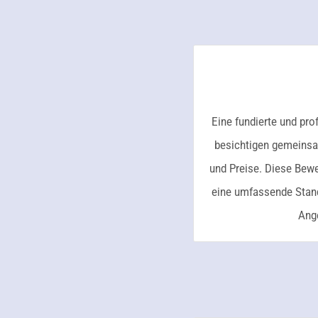
Eine fundierte und pro
besichtigen gemeinsam
und Preise. Diese Bew
eine umfassende Stando
Ange