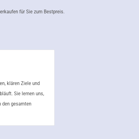
rkaufen für Sie zum Bestpreis.
n, klären Ziele und
äuft. Sie lernen uns,
ch den gesamten