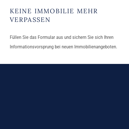
KEINE IMMOBILIE MEHR
VERPASSEN
Füllen Sie das Formular aus und sichern Sie sich Ihren
Informationsvorsprung bei neuen Immobilienangeboten.
„
“ zeigt erforderliche Felder an
*
Schritt
1
von
2
50%
Objektprofil
Nennen Sie uns hier die wichtigsten Eckdaten Ihrer
gesuchten Immobilien.