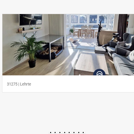
30453 | Hannover
•
•
•
•
•
•
•
•